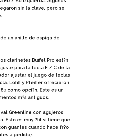
a Eb / Ab izquierda. Algunos
egaron sin la clave, pero se
.
 de un anillo de espiga de
.
os clarinetes Buffet Pro est?n
juste para la tecla F / C de la
ador ajustar el juego de teclas
a. Lohff y Pfeiffer ofrecieron
 80 como opci?n. Este es un
umentos m?s antiguos.
tival Greenline con agujeros
a. Esto es muy ?til si tiene que
r con guantes cuando hace fr?o
les a pedido).