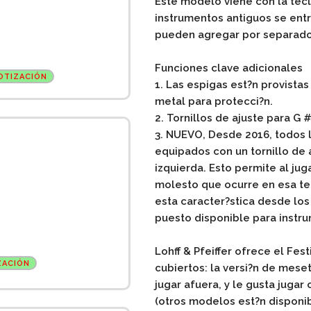
Este modelo viene con la tecl
instrumentos antiguos se entr
pueden agregar por separado
Funciones clave adicionales
OTIZACIÓN
1. Las espigas est?n provistas
metal para protecci?n.
2. Tornillos de ajuste para G #
3.
NUEVO,
Desde 2016, todos l
equipados con un tornillo de a
izquierda. Esto permite al jug
molesto que ocurre en esa tecl
esta caracter?stica desde los
puesto disponible para instr
Lohff & Pfeiffer ofrece el Fes
ZACIÓN
cubiertos: la versi?n de meset
jugar afuera, y le gusta juga
(otros modelos est?n disponib