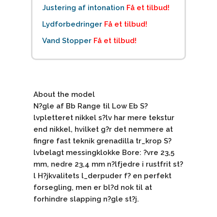
Justering af intonation
Få et tilbud!
Lydforbedringer
Få et tilbud!
Vand Stopper
Få et tilbud!
About the model
N?gle af Bb Range til Low Eb S?
lvpletteret nikkel s?lv har mere tekstur
end nikkel, hvilket g?r det nemmere at
fingre fast teknik grenadilla tr_krop S?
lvbelagt messingklokke Bore: ?vre 23,5
mm, nedre 23,4 mm n?lfjedre i rustfrit st?
l H?jkvalitets l_derpuder f? en perfekt
forsegling, men er bl?d nok til at
forhindre slapping n?gle st?j.