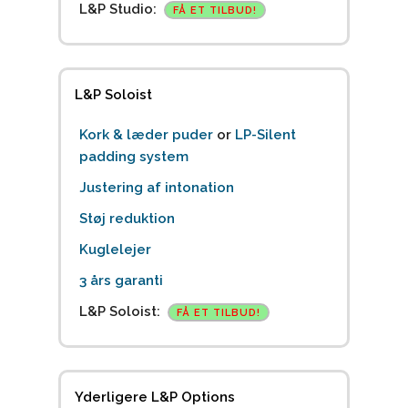
L&P Studio:
FÅ ET TILBUD!
L&P Soloist
Kork & læder puder
or
LP-Silent
padding system
Justering af intonation
Støj reduktion
Kuglelejer
3 års garanti
L&P Soloist:
FÅ ET TILBUD!
Yderligere L&P Options